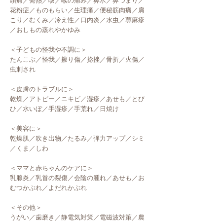
頭痛／発熱／咳／喉の痛み／鼻水／鼻づまり／
花粉症／
ものもらい／生理痛／便秘筋肉痛／肩
こり／むくみ／冷え性／口内炎／
水虫／蕁麻疹
／おしもの蒸れやかゆみ
＜子どもの怪我や不調に＞
たんこぶ／怪我／擦り傷／捻挫／骨折／火傷／
虫刺され
＜皮膚のトラブルに＞
乾燥／アトピー／ニキビ／湿疹／あせも／とび
ひ／水いぼ／
手湿疹／手荒れ／日焼け
＜美容に＞
乾燥肌／吹き出物／たるみ／弾力アップ／シミ
／くま／しわ
＜ママと赤ちゃんのケアに＞
乳腺炎／乳首の裂傷／会陰の腫れ／あせも／お
むつかぶれ／
よだれかぶれ
＜その他＞
うがい／歯磨き／静電気対策／電磁波対策／農