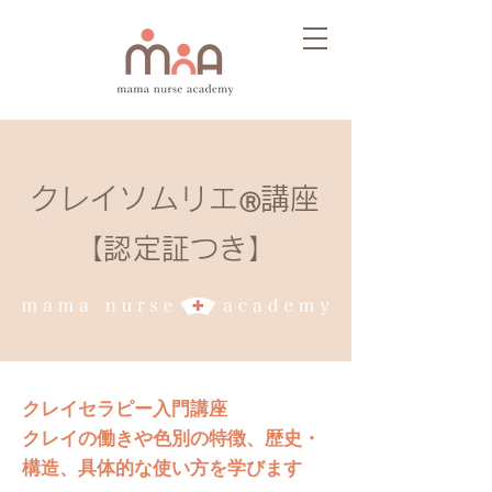
クレイソムリエ
講座
Ⓡ
【認定証つき】
クレイセラピー入門講座
クレイの働きや色別の特徴、歴史・
構造、具体的な使い方を学びます