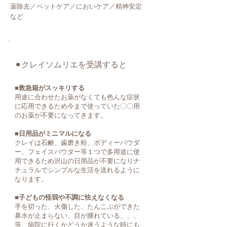
薬除去／
ペットケア／においケア／精神安定
など
⚫︎クレイソムリエを受講すると
■救急箱がスッキリする
用途に合わせたお薬がなくても色んな症状
に
応用できるため今まで使っていた〇〇用
のお薬が
不要になってきます。
■日用品がミニマルになる
クレイは石鹸、歯磨き粉、ボディーパウダ
ー、
フェイスパウダー等１つで多用途に使
用できるため沢山の日用品が
不要になりナ
チュラルでシンプルな生活を
送れるように
なります。
■子どもの怪我や不調に怯えなくなる
手を切った、火傷した、たんこぶができた
鼻水が止まらない、目が腫れている、、、
等、病院に行くかどうか迷うような時にも