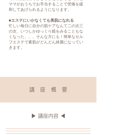
ママがおうちでお手当することで苦痛を
緩
和してあげられるようになります。
■エステにいかなくても美肌になれる
忙しい毎日に自分の肌ケアなんて二の次三
の次、
いつしかゆっくり鏡をみることもな
くなった、、、そんな方にも！簡単なセル
フエステで素肌がどんどん綺麗になってい
きます。
講 座 概 要
▶︎ 講座内容 ◀︎