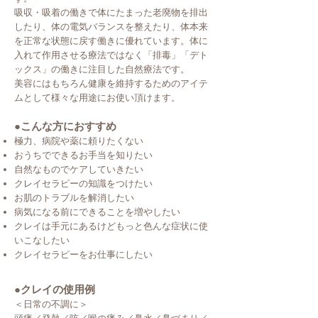
吸収・吸着の働きで体にたまった老廃物を排出
したり、
体の電気バランスを整えたり、体本来
を正常な状態に戻す
働きに優れています。体に
入れて作用させる療法ではなく「排毒」「デト
ックス」の働きに注目した自然療法です。
美容にはもちろん健康を維持するためのアイテ
ムとして
様々な用途にお使い頂けます。
●こんな方におすすめ
極力、病院や薬に頼りたくない
おうちでできるお手当を知りたい
自然なものでケアしていきたい
クレイセラピーの知識をつけたい
お肌のトラブルを解消したい
病気になる前にできることを増やしたい
クレイは手元にあるけどもっと色んな症状に
使
いこなしたい
クレイセラピーをお仕事にしたい
●クレイの使用例
＜日常の不調に＞